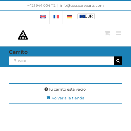
Saltar
+421 944 004 112
|
info@tosspareparts.com
EUR
al
contenido
EUR
Carrito
Buscar:
Tu carrito está vacío.
Volver a la tienda