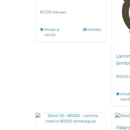
€
11,00
IVA excl.
Añadir al
Detalles
carrito
Lámin
(embr
€
15,00
Añadi
carri
Palanq