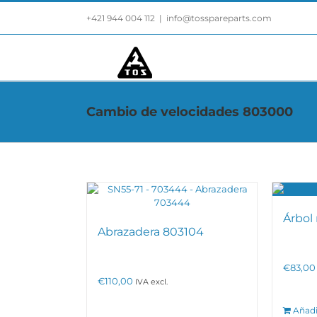
Saltar
+421 944 004 112
|
info@tosspareparts.com
al
contenido
Cambio de velocidades 803000
Árbol
Abrazadera 803104
€
83,00
€
110,00
IVA excl.
Añadi