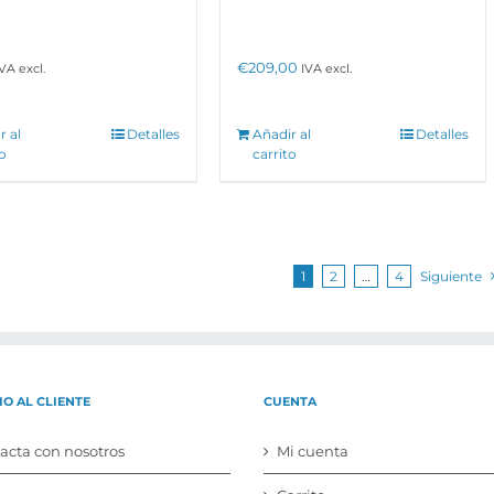
€
209,00
IVA excl.
IVA excl.
r al
Detalles
Añadir al
Detalles
to
carrito
1
2
…
4
Siguiente
IO AL CLIENTE
CUENTA
acta con nosotros
Mi cuenta