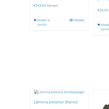
€
143,00
IVA excl.
€
22,00
Añadir al
Detalles
carrito
Añadi
carri
Lámina exterior (freno)