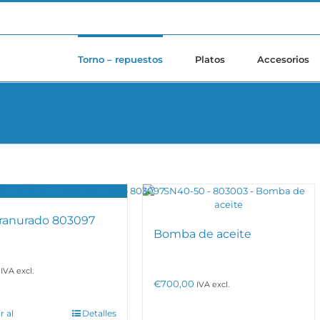
Torno – repuestos
Platos
Accesorios
 ranurado 803097
Bomba de aceite
IVA excl.
€
700,00
IVA excl.
r al
Detalles