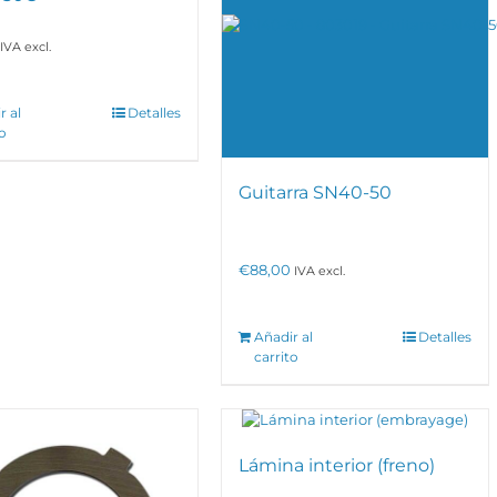
IVA excl.
r al
Detalles
to
Guitarra SN40-50
€
88,00
IVA excl.
Añadir al
Detalles
carrito
Lámina interior (freno)