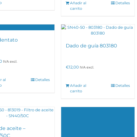
to
Añadir al
Detalles
carrito
dentato
Dado de guía 803180
0
IVA excl.
€
12,00
IVA excl.
r al
Detalles
to
Añadir al
Detalles
carrito
 de aceite –
/50C