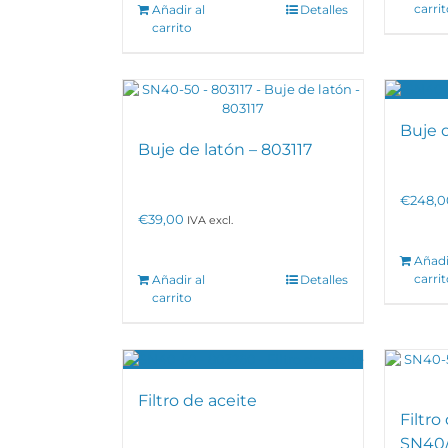
carri
Añadir al
Detalles
carrito
Buje 
Buje de latón – 803117
€
248,0
€
39,00
IVA excl.
Añadi
carri
Añadir al
Detalles
carrito
Filtro de aceite
Filtro
SN40