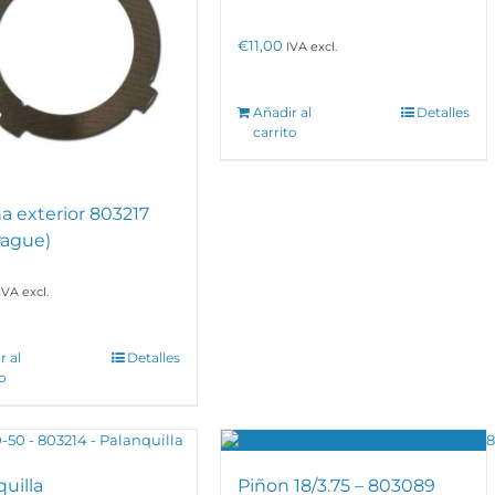
€
11,00
IVA excl.
Añadir al
Detalles
carrito
a exterior 803217
ague)
IVA excl.
r al
Detalles
to
uilla
Piñon 18/3.75 – 803089