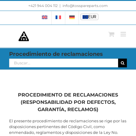
Saltar
+421 944 004 112
|
info@tosspareparts.com
EUR
al
contenido
EUR
Procedimiento de reclamaciones
Buscar:
PROCEDIMIENTO DE RECLAMACIONES
(RESPONSABILIDAD POR DEFECTOS,
GARANTÍA, RECLAMOS)
El presente procedimiento de reclamaciones se rige por las
disposiciones pertinentes del Código Civil, como
enmendado, reglamentos y disposiciones de la Ley No.